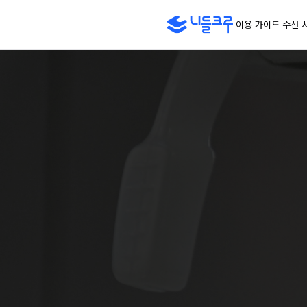
니들크루
이용 가이드
수선 